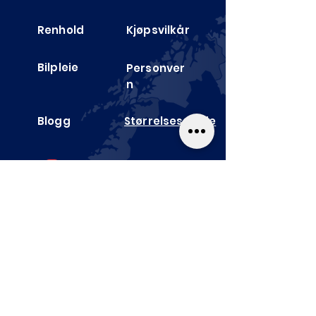
Renhold
Kjøpsvilkår
Bilpleie
Personver
n
Blogg
Størrelses­guide