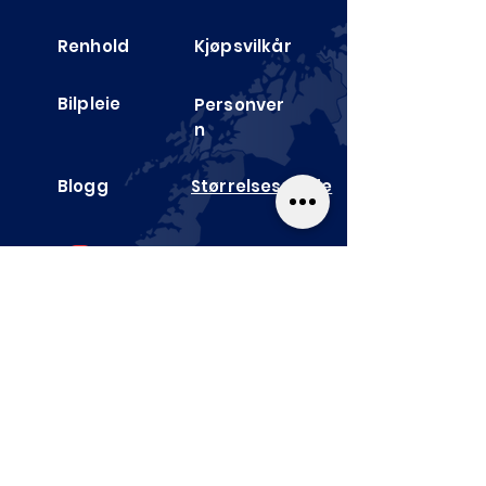
Renhold
Kjøpsvilkår
Bilpleie
Personver
n
Blogg
Størrelses­guide