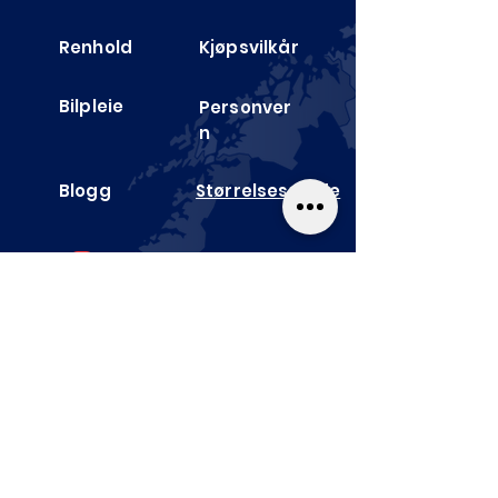
Renhold
Kjøpsvilkår
Bilpleie
Personver
n
Blogg
Størrelses­guide