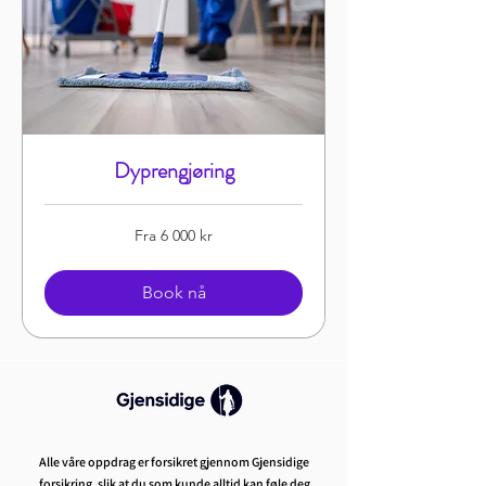
Dyprengjøring
Fra
Fra 6 000 kr
6 000
norske
kroner
Book nå
Alle våre oppdrag er forsikret gjennom Gjensidige
forsikring, slik at du som kunde alltid kan føle deg