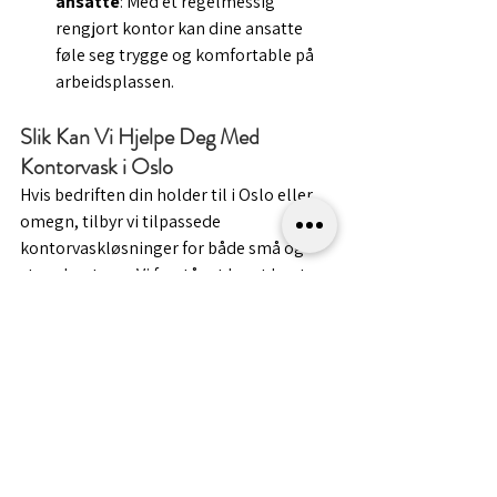
ansatte
: Med et regelmessig 
rengjort kontor kan dine ansatte 
føle seg trygge og komfortable på 
arbeidsplassen.
Slik Kan Vi Hjelpe Deg Med 
Kontorvask i Oslo
Hvis bedriften din holder til i Oslo eller 
omegn, tilbyr vi tilpassede 
kontorvaskløsninger for både små og 
store kontorer. Vi forstår at hvert kontor 
har ulike behov, og derfor tilpasser vi 
våre tjenester for å sikre en optimal 
renholdsløsning for deg. Kontakt oss for 
et 
Bestill her