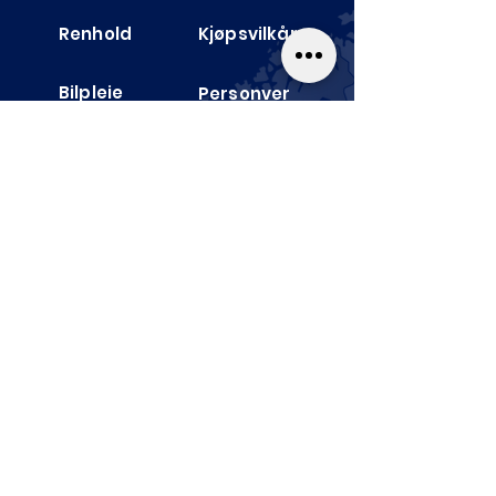
Renhold
Kjøpsvilkår
Bilpleie
Personver
n
Blogg
Størrelses­guide