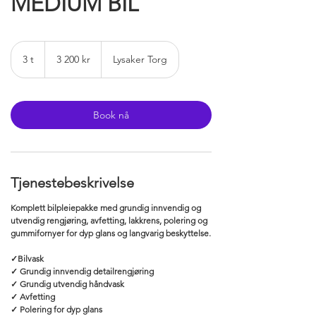
MEDIUM BIL
3 200
norske
3 t
3
3 200 kr
Lysaker Torg
kroner
t
Book nå
Tjenestebeskrivelse
Komplett bilpleiepakke med grundig innvendig og
utvendig rengjøring, avfetting, lakkrens, polering og
gummifornyer for dyp glans og langvarig beskyttelse.
✓Bilvask
✓ Grundig innvendig detailrengjøring
✓ Grundig utvendig håndvask
✓ Avfetting
✓ Polering for dyp glans