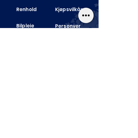
Renhold
Kjøpsvilkår
Bilpleie
Personver
n
Blogg
Størrelses­guide