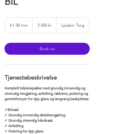
BIL
3 500
norske
4 t 30 min
4
3 500 kr
Lysaker Torg
kroner
t
3
0
m
Book nå
i
n
Tjenestebeskrivelse
Komplett bilpleiepakke med grundig innvendig og
utvendig rengjøring, avfetting, lakkrens, polering og
gummifornyer for dyp glans og langvarig beskyttelse.
✓Bilvask
✓ Grundig innvendig detailrengjøring
✓ Grundig utvendig håndvask
✓ Avfetting
✓ Polering for dyp glans