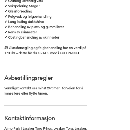
✔ Grundig utvendig vask
✔ Vokspolering Stage 1
✔ Glassforsegling
✔ Felgvask og felgbehandling
✔ Long lasting dekkshine
✔ Behandling av plast- og gummilister
✔ Rens av skinnseter
✔ Coatingbehandling av skinnseter
🎁 Glassforsegling og felgbehandling har en verdi på
1700 kr – dette får du GRATIS med i FULLPAKKE!
Avbestillingsregler
Vennligst kontakt oss minst 24 timer i forveien for å
kansellere eller flytte timen.
Kontaktinformasjon
Aimo Park | Lysaker Torg P-hus, Lysaker Torg, Lysaker,