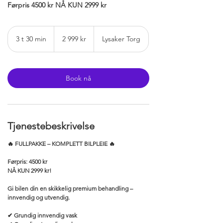
Førpris 4500 kr NÅ KUN 2999 kr
2 999
norske
3 t 30 min
3
2 999 kr
Lysaker Torg
kroner
t
3
0
m
Book nå
i
n
Tjenestebeskrivelse
🔥 FULLPAKKE – KOMPLETT BILPLEIE 🔥
Førpris: 4500 kr
NÅ KUN 2999 kr!
Gi bilen din en skikkelig premium behandling –
innvendig og utvendig.
✔ Grundig innvendig vask