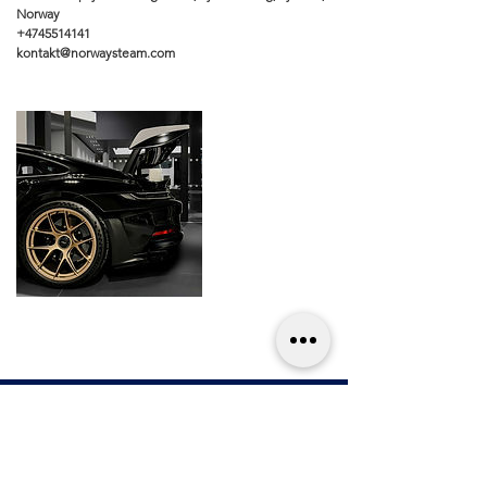
Norway
+4745514141
kontakt@norwaysteam.com
Renhold
Kjøpsvilkår