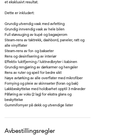
et eksklusivt resultat.
Dette er inkludert:
Grundig utvendig vask med avfetting
Grundig innvendig vask av hele bilen
Full støvsuging av kupé og bagasjerom
Steam-rens av taktrekk, dashbord, paneler, ratt og
alle vinylflater
Steam-rens av for- og bakseter
Rens og desinfisering av interiør
Effektiv luktfjerning / luktnedbryter i kabinen
Grundig rengjøring av dørkarmer og hengsler
Rens av ruter og speil for bedre sikt
Nøye avtørking av alle overflater med mikrofiber
Fornying og pleie av skinnseter (foran og bak)
Lakkbeskyttelse med holdbarhet opptil 3 måneder
Påføring av voks (2 lag) for ekstra glans og
beskyttelse
Gummifornyer på dekk og utvendige lister
Avbestillingsregler