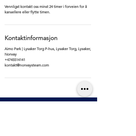
Vennligst kontakt oss minst 24 timer i forveien for å
kansellere eller flytte timen.
Kontaktinformasjon
Aimo Park | Lysaker Torg P-hus, Lysaker Torg, Lysaker,
Norway
+4745514141
kontakt@norwaysteam.com
Renhold
Kjøpsvilkår
Bilpleie
Personver
n