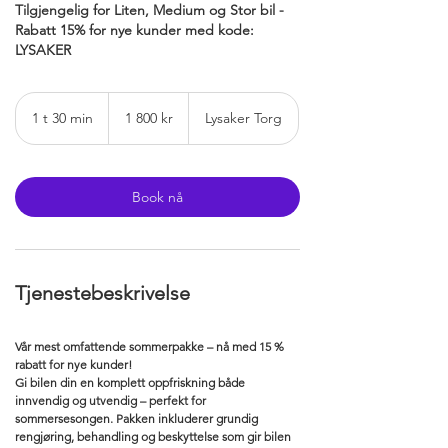
Tilgjengelig for Liten, Medium og Stor bil -
Rabatt 15% for nye kunder med kode:
LYSAKER
1 800
norske
1 t 30 min
1
1 800 kr
Lysaker Torg
kroner
3
0
m
i
Book nå
n
Tjenestebeskrivelse
​Vår mest omfattende sommerpakke – nå med 15 %
rabatt for nye kunder!
Gi bilen din en komplett oppfriskning både
innvendig og utvendig – perfekt for
sommersesongen. Pakken inkluderer grundig
rengjøring, behandling og beskyttelse som gir bilen